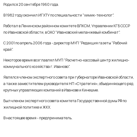
Родился 20 сентября 1960 года.
В 1982 году окончил ИГХТУ по специальности "химик-технолог".
Работал в Ленинском районном комитете ВЛКСМ, Управлении КГБ СССР
по Ивановской области, в ОАО "Ивановский меланжевый комбинат".
С 2001 по апрель 2006 года - директор МУП "Редакция газеты "Рабочий
край".
Некоторое время возглавлял МУП "Расчетно-кассовый центр жилищно-
коммунального хозяйства г. Иваново".
Являлся членом экспертного совета при губернаторе Ивановской области,
а также заместителем руководителя НП «Стратегия», объединяющего ряд
крупных управляющих компаний в Иванове и Кинешме.
Был членом экспертного совета комитета Государственной думы РФ по
жилищной политике и ЖКХ.
В настоящее время - предприниматель.