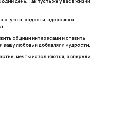
один день. Так пусть же у вас в жизни
пла, уюта, радости, здоровья и
кт.
 жить общими интересами и ставить
и вашу любовь и добавляли мудрости.
частье, мечты исполняются, а впереди