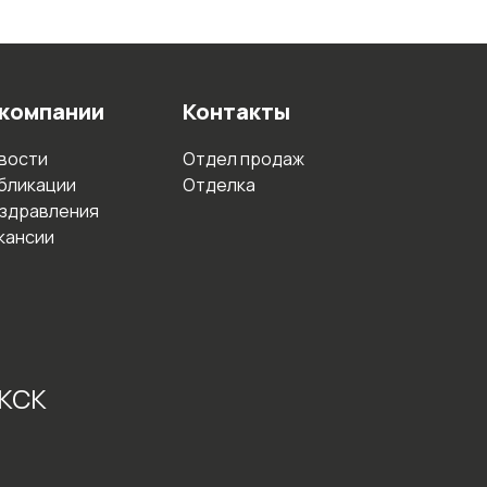
 компании
Контакты
вости
Отдел продаж
бликации
Отделка
здравления
кансии
 КСК