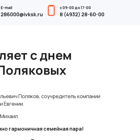
E-mail
с 09-00 до 17-00
286000@ivksk.ru
8 (4932) 28-60-00
ляет с днем
 Поляковых
ольевич Поляков, соучредитель компании
и Евгении.
 Михаил.
умно гармоничная семейная пара!