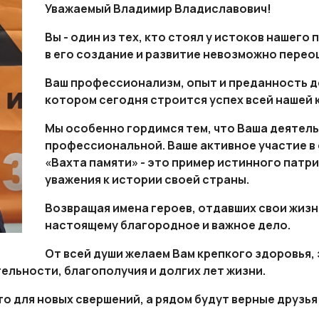
Уважаемый Владимир Владиславович!
Вы - один из тех, кто стоял у истоков нашего
в его создание и развитие невозможно перео
Ваш профессионализм, опыт и преданность д
котором сегодня строится успех всей нашей 
Мы особенно гордимся тем, что Ваша деятель
профессиональной. Ваше активное участие 
«Вахта памяти» - это пример истинного патр
уважения к истории своей страны.
Возвращая имена героев, отдавших свои жизн
настоящему благородное и важное дело.
От всей души желаем Вам крепкого здоровья, 
тельности, благополучия и долгих лет жизни.
то для новых свершений, а рядом будут верные друзья