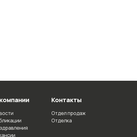
 компании
Контакты
вости
Отдел продаж
бликации
Отделка
здравления
кансии