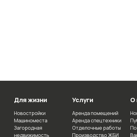
Для жизни
Услуги
О
Новостройки
Аренда помещений
Но
Машиноместа
Аренда спецтехники
Пу
Загородная
Отделочные работы
По
недвижимость
Производство ЖБИ
Ва