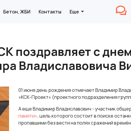
Бетон, ЖБИ
Контакты
Еще
СК поздравляет с дне
ра Владиславовича В
01 июня день рождения отмечает Владимир Влад
«КСК-Проект» (проектного подразделения групп
А еще Владимир Владиславович - участник обще
памяти»
, цель которого состоит в поиске остан
пропавшими без вести на полях сражений времё