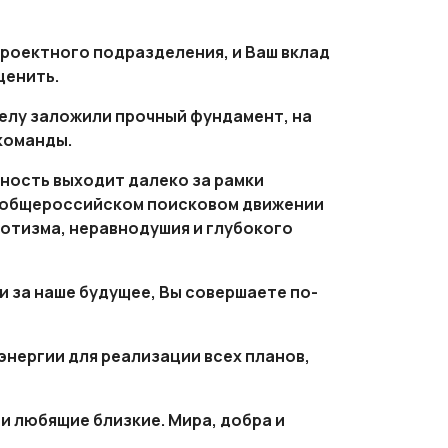
 проектного подразделения, и Ваш вклад
ценить.
елу заложили прочный фундамент, на
команды.
ность выходит далеко за рамки
в общероссийском поисковом движении
иотизма, неравнодушия и глубокого
и за наше будущее, Вы совершаете по-
энергии для реализации всех планов,
 и любящие близкие. Мира, добра и