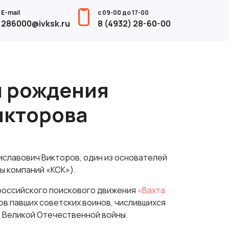
E-mail
с 09-00 до 17-00
286000@ivksk.ru
8 (4932) 28-60-00
м рождения
икторова
иславович Викторов, один из основателей
ы компаний «КСК»).
российского поискового движения
«Вахта
ков павших советских воинов, числившихся
н Великой Отечественной войны.