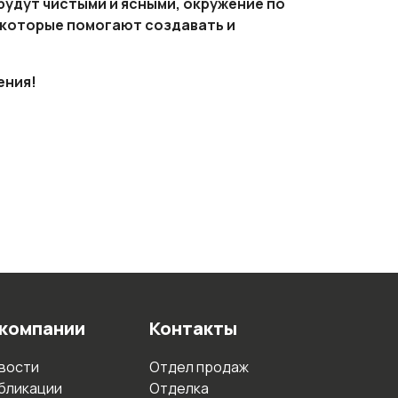
 будут чистыми и ясными, окружение по
, которые помогают создавать и
ения!
 компании
Контакты
вости
Отдел продаж
бликации
Отделка