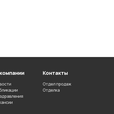
 компании
Контакты
вости
Отдел продаж
бликации
Отделка
здравления
кансии