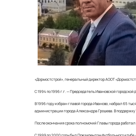
«Дормостстрой», генеральный директор АООТ «Дормостстр
С 1994 по 1996 г.г. — Председатель Ивановской городской
В 1996 году избран главой города Иваново, набрал 65 тыс
администрации города Александра Грошева. В поддержку 
После окончания срока полномочий Главы города работа
С 1999 по 2000 годы был Президентом футбольного клуба 