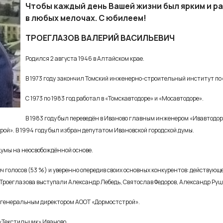
Чтобы каждый день Вашей жизни был ярким и р
в любых мелочах. С юбилеем!
ТРОЕГЛАЗОВ ВАЛЕРИЙ ВАСИЛЬЕВИЧ
Родился 2 августа 1946 в Алтайском крае.
В 1973 году закончил Томский инженерно-строительный институт по
С 1973 по 1983 год работал в «Томскавтодоре» и «Мосавтодоре».
В 1983 году был переведён в Иваново главным инженером «Ивавтодор
ой». В 1994 году был избран депутатом Ивановской городской думы.
 думы на неосвобождённой основе.
яч голосов (53 %) и уверенно опередив своих основных конкурентов: действую
Троеглазова выступали Александр Лебедь, Святослав Федоров, Александр Руц
л генеральным директором АООТ «Дормостстрой».
«Текстильщик» Иваново.