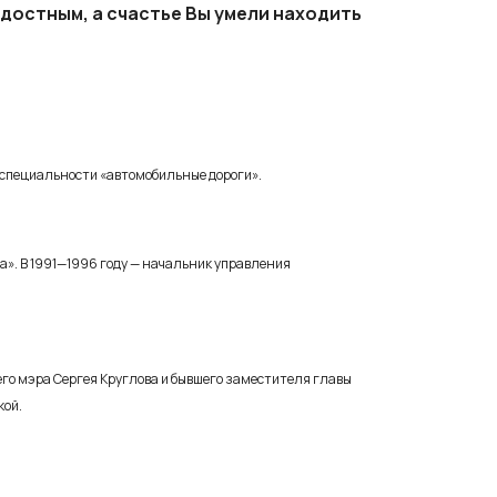
адостным, а счастье Вы умели находить
 специальности «автомобильные дороги».
а». В 1991—1996 году — начальник управления
щего мэра Сергея Круглова и бывшего заместителя главы
кой.