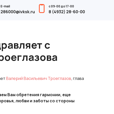
E-mail
с 09-00 до 17-00
286000@ivksk.ru
8 (4932) 28-60-00
равляет с
роеглазова
ает
Валерий Васильевич Троеглазов
, глава
аем Вам обретения гармонии, еще
оровья, любви и заботы со стороны