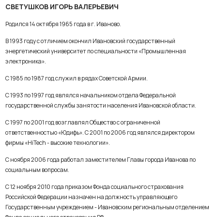
СВЕТУШКОВ ИГОРЬ ВАЛЕРЬЕВИЧ
Родился 14 октября 1965 года в г. Иваново.
В 1993 году с отличием окончил Ивановский государственный
энергетический университет по специальности «Промышленная
электроника».
С 1985 по 1987 год служил в рядах Советской Армии.
С 1993 по 1997 год являлся начальником отдела Федеральной
государственной службы занятости населения Ивановской области.
С 1997 по 2001 год возглавлял Общество с ограниченной
ответственностью «Юдифь». С 2001 по 2006 год являлся директором
фирмы «HiTech - высокие технологии».
С ноября 2006 года работал заместителем Главы города Иванова по
социальным вопросам.
С 12 ноября 2010 года приказом Фонда социального страхования
Российской Федерации назначен на должность управляющего
Государственным учреждением - Ивановским региональным отделением