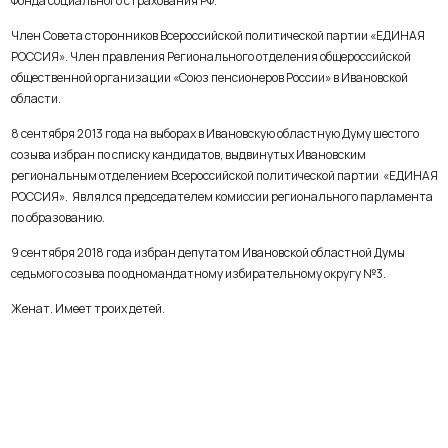
Фонда социального страхования РФ.
Член Совета сторонников Всероссийской политической партии «ЕДИНАЯ
РОССИЯ». Член правления Регионального отделения общероссийской
общественной организации «Союз пенсионеров России» в Ивановской
области.
8 сентября 2013 года на выборах в Ивановскую областную Думу шестого
созыва избран по списку кандидатов, выдвинутых Ивановским
региональным отделением Всероссийской политической партии «ЕДИНАЯ
РОССИЯ». Являлся председателем комиссии регионального парламента
по образованию.
9 сентября 2018 года избран депутатом Ивановской областной Думы
седьмого созыва по одномандатному избирательному округу №3.
Женат. Имеет троих детей.