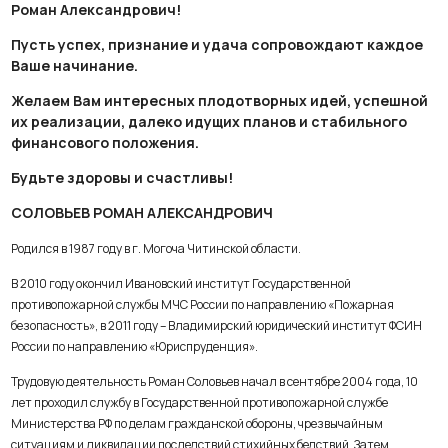
Роман Александрович!
Пусть успех, признание и удача сопровождают каждое
Ваше начинание.
Желаем Вам интересных плодотворных идей, успешной
их реализации, далеко идущих планов и стабильного
финансового положения.
Будьте здоровы и счастливы!
СОЛОВЬЕВ РОМАН АЛЕКСАНДРОВИЧ
Родился в 1987 году в г. Могоча Читинской области.
В 2010 году окончил Ивановский институт Государственной
противопожарной службы МЧС России по направлению «Пожарная
безопасность», в 2011 году – Владимирский юридический институт ФСИН
России по направлению «Юриспруденция».
Трудовую деятельность Роман Соловьев начал в сентябре 2004 года, 10
лет проходил службу в Государственной противопожарной службе
Министерства РФ по делам гражданской обороны, чрезвычайным
ситуациям и ликвидации последствий стихийных бедствий. Затем