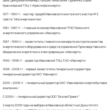
цеха, дежурный инженер станции, начальник турбинного цеха
Красноярской ТЭЦ-1 «Красноярскэнерго».
1977 – 1981 гг. - мастер, прораб Ивановского монтажного участка № 2
треста “Мосэнергомонтаж”.
1981 – 1987 гг. - главный инженер Ивановской ГРЭС Районного
энергетического управления «Ивэнерго».
1987 – 1990 гг. - заместитель главного инженера по контролю качества
энергетического оборудования и средств управления Производственного
объединения энергетики и электрификации «Ивэнерго».
1990 – 1998 гг. - директор Ивановской ТЭЦ-3 АО «Ивэнерго»
1998 – 2006 гг. - первый заместитель генерального директора,
генеральный директор ОАО “Ивэнерго”.
2005 – 2008 гг. - генеральный директор ОАО “Ивановская энергосбытовая
компания»”.
С 2008 г. - генеральный директор ООО "БизнесПроект".
2 марта 2008 года на выборах в Ивановскую областную Думу пятого