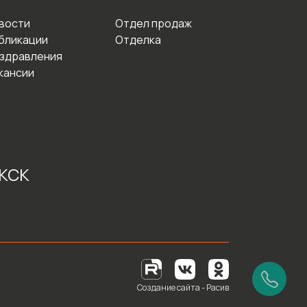
вости
Отдел продаж
бликации
Отделка
здравления
кансии
 КСК
Создание сайта - Расив