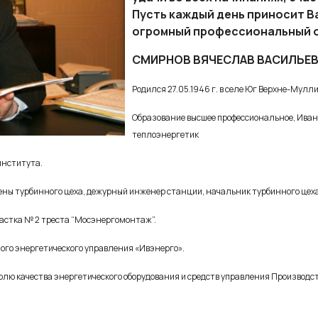
Пусть каждый день приносит В
огромный профессиональный о
СМИРНОВ ВЯЧЕСЛАВ ВАСИЛЬЕ
Родился 27.05.1946 г. в селе Юг Верхне-Мулл
Образование высшее профессиональное, Иван
теплоэнергетик
 института.
смены турбинного цеха, дежурный инженер станции, начальник турбинного цех
участка № 2 треста “Мосэнергомонтаж”.
ного энергетического управления «Ивэнерго».
тролю качества энергетического оборудования и средств управления Производ