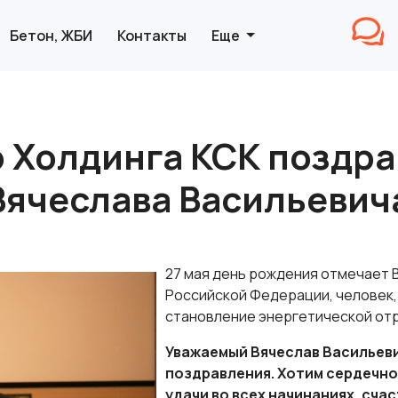
Бетон, ЖБИ
Контакты
Еще
 Холдинга КСК поздра
Вячеслава Васильевич
27 мая день рождения отмечает 
Российской Федерации, человек,
становление энергетической отр
Уважаемый Вячеслав Васильеви
поздравления. Хотим сердечно
удачи во всех начинаниях, сча