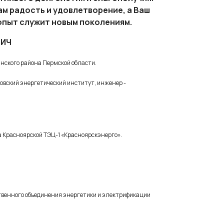
ам радость и удовлетворение, а Ваш
пыт служит новым поколениям.
ВИЧ
инского района Пермской области.
овский энергетический институт, инженер -
а Красноярской ТЭЦ-1 «Красноярскэнерго».
ственного объединения энергетики и электрификации