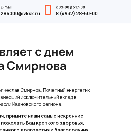
E-mail
с 09-00 до 17-00
286000@ivksk.ru
8 (4932) 28-60-00
вляет с днем
а Смирнова
Вячеслав Смирнов, Почетный энергетик
 внесший исключительный вклад в
асли Ивановского региона.
ч, примите наши самые искренние
 пожелать Вам крепкого здоровья,
стливого долголетия и благополучия.