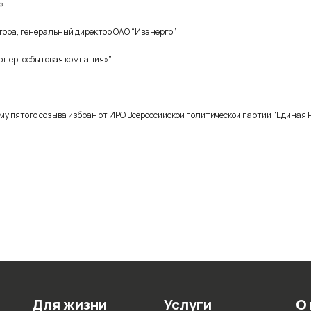
»
тора, генеральный директор ОАО “Ивэнерго”.
 энергосбытовая компания»”.
му пятого созыва избран от ИРО Всероссийской политической партии "Единая
Для жизни
Услуги
О