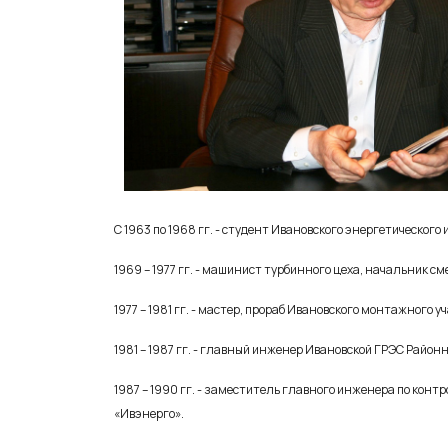
С 1963 по 1968 гг. - студент Ивановского энергетического
1969 – 1977 гг. - машинист турбинного цеха, начальник 
1977 – 1981 гг. - мастер, прораб Ивановского монтажного 
1981 – 1987 гг. - главный инженер Ивановской ГРЭС Район
1987 – 1990 гг. - заместитель главного инженера по кон
«Ивэнерго».