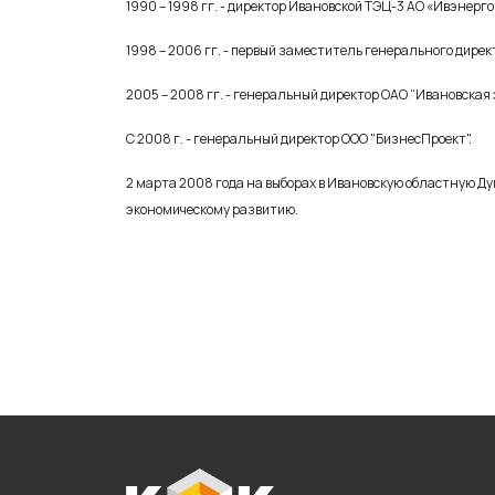
1990 – 1998 гг. - директор Ивановской ТЭЦ-3 АО «Ивэнерго
1998 – 2006 гг. - первый заместитель генерального дирек
2005 – 2008 гг. - генеральный директор ОАО “Ивановская
С 2008 г. - генеральный директор ООО "БизнесПроект".
2 марта 2008 года на выборах в Ивановскую областную Ду
экономическому развитию.