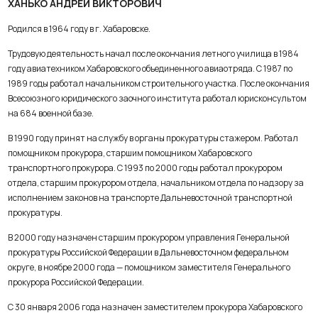
ХАНЬКО АНДРЕЙ ВИКТОРОВИЧ
Родился в 1964 году в г. Хабаровске.
Трудовую деятельность начал после окончания летного училища в 1984
году авиатехником Хабаровского объединенного авиаотряда. С 1987 по
1989 годы работал начальником строительного участка. После окончания
Всесоюзного юридического заочного института работал юрисконсультом
на 684 военной базе.
В 1990 году принят на службу в органы прокуратуры стажером. Работал
помощником прокурора, старшим помощником Хабаровского
транспортного прокурора. С 1993 по 2000 годы работал прокурором
отдела, старшим прокурором отдела, начальником отдела по надзору за
исполнением законов на транспорте Дальневосточной транспортной
прокуратуры.
В 2000 году назначен старшим прокурором управления Генеральной
прокуратуры Российской Федерации в Дальневосточном федеральном
округе, в ноябре 2000 года — помощником заместителя Генерального
прокурора Российской Федерации.
С 30 января 2006 года назначен заместителем прокурора Хабаровского