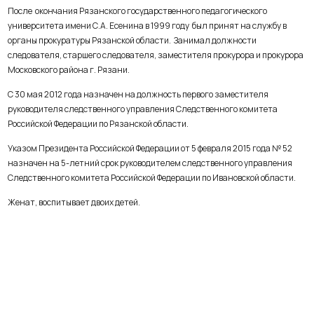
После окончания Рязанского государственного педагогического
университета имени С.А. Есенина в 1999 году был принят на службу в
органы прокуратуры Рязанской области. Занимал должности
следователя, старшего следователя, заместителя прокурора и прокурора
Московского района г. Рязани.
С 30 мая 2012 года назначен на должность первого заместителя
руководителя следственного управления Следственного комитета
Российской Федерации по Рязанской области.
Указом Президента Российской Федерации от 5 февраля 2015 года № 52
назначен на 5-летний срок руководителем следственного управления
Следственного комитета Российской Федерации по Ивановской области.
Женат, воспитывает двоих детей.