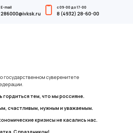
E-mail
с 09-00 до 17-00
286000@ivksk.ru
8 (4932) 28-60-00
и о государственном суверенитете
едерации.
ь гордиться тем, что мы россияне.
ым, счастливым, нужным и уважаемым.
кономические кризисы не касались нас.
атка. С праздником!