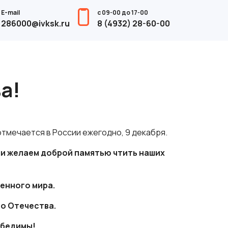
E-mail
с 09-00 до 17-00
286000@ivksk.ru
8 (4932) 28-60-00
а!
отмечается в России ежегодно, 9 декабря.
ши желаем доброй памятью чтить наших
енного мира.
го Отечества.
обедимы!