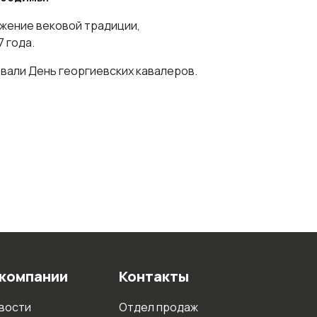
жение вековой традиции,
 года.
овали День георгиевских кавалеров.
 компании
Контакты
вости
Отдел продаж