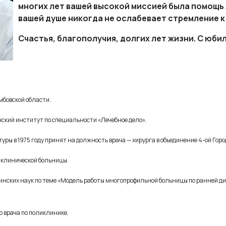
многих лет вашей высокой миссией была помощь л
вашей душе никогда не ослабевает стремление 
Счастья, благополучия, долгих лет жизни. С юби
мбовской области.
нский институт по специальности «Лечебное дело».
туры в 1975 году принят на должность врача — хирурга в объединение 4-ой Гор
й клинической больницы.
инских наук по теме «Модель работы многопрофильной больницы по ранней д
о врача по поликлинике.