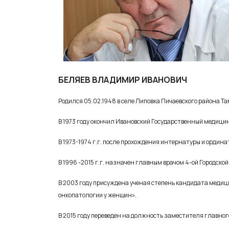
БЕЛЯЕВ ВЛАДИМИР ИВАНОВИЧ
Родился 05.02.1948 в селе Липовка Пичаевского района Та
В 1973 году окончил Ивановский Государственный медици
В 1973-1974 г.г. после прохождения интернатуры и ордина
В 1996 -2015 г.г. назначен главным врачом 4-ой Городско
В 2003 году присуждена ученая степень кандидата медиц
онкопатологии у женщин».
В 2015 году переведен на должность заместителя главног