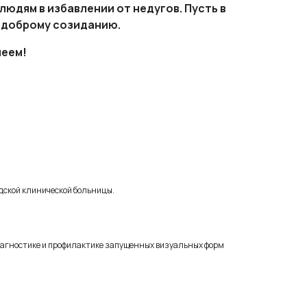
юдям в избавлении от недугов. Пусть в
к доброму созиданию.
леем!
одской клинической больницы.
иагностике и профилактике запущенных визуальных форм