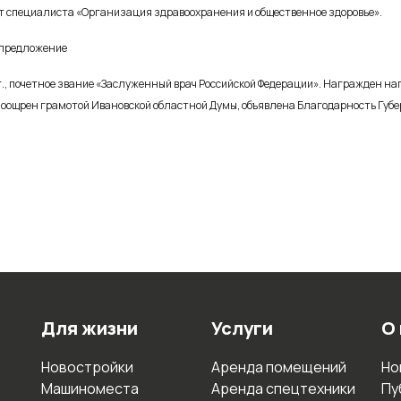
 специалиста «Организация здравоохранения и общественное здоровье».
 предложение
.г., почетное звание «Заслуженный врач Российской Федерации». Награжден 
, поощрен грамотой Ивановской областной Думы, объявлена Благодарность Губ
Для жизни
Услуги
О
Новостройки
Аренда помещений
Но
Машиноместа
Аренда спецтехники
Пу