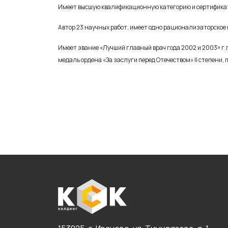
Имеет высшую квалификационную категорию и сертификат
Автор 23 научных работ, имеет одно рационализаторское
Имеет звание «Лучший главный врач года 2002 и 2003» г
медаль ордена «За заслуги перед Отечеством» II степени