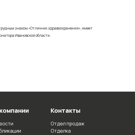
нагрудным знаком «Отличник здравоохранения», имеет
ернатора Ивановской области.
 компании
Контакты
вости
Отдел продаж
бликации
Отделка