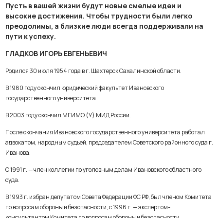
Пусть в вашей жизни будут новые смелые идеи и
высокие достижения. Чтобы трудности были легко
преодолимы, а близкие люди всегда поддерживали на
пути к успеху.
ГЛАДКОВ ИГОРЬ ЕВГЕНЬЕВИЧ
Родился 30 июля 1954 года в г. Шахтерск Сахалинской области.
В 1980 году окончил юридический факультет Ивановского
государственного университета
В 2003 году окончил МГИМО (У) МИД России.
После окончания Ивановского государственного университета работал
адвокатом, народным судьей, председателем Советского районного суда г.
Иванова.
С 1991 г. — член коллегии по уголовным делам Ивановского областного
суда.
В 1993 г. избран депутатом Совета Федерации ФС РФ, был членом Комитета
по вопросам обороны и безопасности, с 1996 г. — экспертом-
консультантом Комитета по вопросам обороны и безопасности.