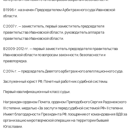
В 1996 г. назначен Председателем Арбитражного суда Ивановской
области.
С 2007 г. — заместитель, первый заместитель председателя
правительства Ивановской области, руководитель аппарата
правительства Ивановской области.
В 2009-2012 гг. — первый заместитель председателя правительства
Ивановской области по вопросам законности, безопасности и
правопорядка.
С 2014 г. — председатель Девятого арбитражного апелляционного суда.
Заслуженный юрист РФ, Почетный работник судебной системы.
Первый квалификационный класс судьи.
Награжден орденом Почета, орденом Преподобного Сергия Радонежского
III степени, медалью «За заслуги перед судебной системой РФ» II степени.
Имеет благодарности Президента РФ, поощрение от командования ВДВ за
организацию миротворческой операции на территории бывшей
Югославии.