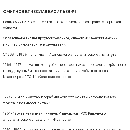
СМИРНОВ ВЯЧЕСЛАВ ВАСИЛЬЕВИЧ
Родился 27.05.1946 г., в селе Юг Верхне-Муллинского района Пермской
области.
Образование высшее профессиональное, Ивановский энергетический
институт, инженер - теплоэнергетик
С 1963 по 1968 гг. - студент Ивановского энергетического института.
1969 – 1977 гг. - машинист турбинного цеха, начальник смены турбинного
цеха, дежурный инженер станции, начальник турбинного цеха
Красноярской ТЭЦ-1 «Красноярскэнерго».
1977 – 1981 гг. - мастер, прораб Ивановского монтажного участка № 2
треста “Мосэнергомонтаж”.
1981 – 1987 гг. - главный инженер Ивановской ГРЭС Районного
энергетического управления «Ивэнерго».
1987 – 1990 гг. - заместитель главного инженера по контролю качества