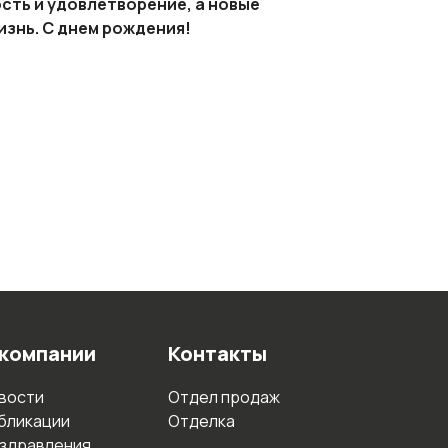
ть и удовлетворение, а новые
знь. С днем рождения!
 компании
Контакты
вости
Отдел продаж
бликации
Отделка
здравления