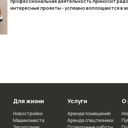
профессиональная деятельность приносит радос
интересные проекты - успешно воплощаются в жи
Для жизни
Услуги
О
Новостройки
Аренда помещений
Но
Машиноместа
Аренда спецтехники
Пу
Загородная
Отделочные работы
По