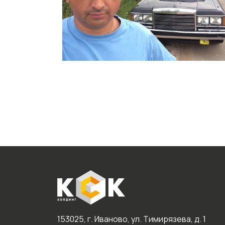
153025, г. Иваново, ул. Тимирязева, д. 1