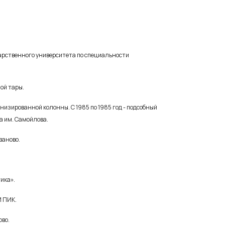
дарственного университета по специальности
ой тары.
ханизированной колонны.
С 1985 по 1985 год - подсобный
а им. Самойлова.
ваново.
ика».
И ПИК.
ово.