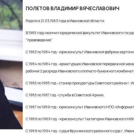
ПОЛЕТОВ ВЛАДИМИР ВЯЧЕСЛАВОВИЧ
Родился 21.03.1963 года в Ивановской области.
В 1985 году окончил юридический факультет Ивановского госу
"правоведение".
С 1983 по 1984 год - юрисконсульт Ивановской фабрики картонн
С 1984 по 1984 год - арматурщик Ивановской передвижной ме
рабочий 2 разряда Ивановского хлопчато-бумажного комбинат
С 1985 по 1985 год - стажер прокуратуры Советского района г. И
С 1985 по 1987 год - служба в Советской Армии.
С 1987 по 1989 год - юрисконсульт Ивановского НПО «Информат
С 1989 по 1989 год - юрисконсульт 1 категории Ивановского НИ
С 1989 по 1994 год - судья Фрунзенского районного суда г. Иван