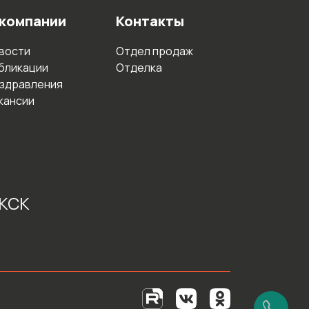
 компании
Контакты
вости
Отдел продаж
бликации
Отделка
здравления
кансии
 КСК