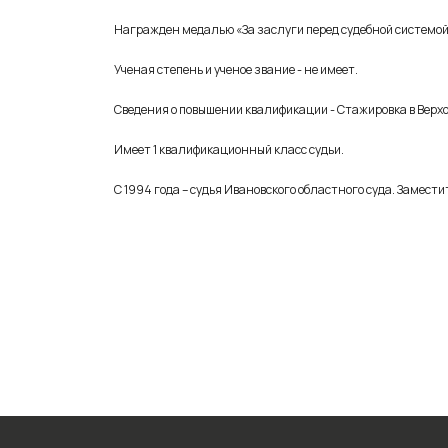
Награжден медалью «За заслуги перед судебной системой 
Ученая степень и ученое звание - не имеет.
Сведения о повышении квалификации - Стажировка в Верхов
Имеет 1 квалификационный класс судьи.
С 1994 года – судья Ивановского областного суда. Замест