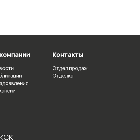
 компании
Контакты
вости
Отдел продаж
бликации
Отделка
здравления
кансии
 КСК