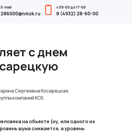
E-mail
с 09-00 до 17-00
286000@ivksk.ru
8 (4932) 28-60-00
ляет с днем
осарецкую
Марина Сергеевна Косарецкая,
уппы компаний КСК.
еловека на объекте (ну, или одного из
уровень шума снижается, а уровень