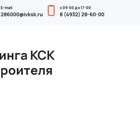
E-mail
с 09-00 до 17-00
286000@ivksk.ru
8 (4932) 28-60-00
инга КСК
троителя