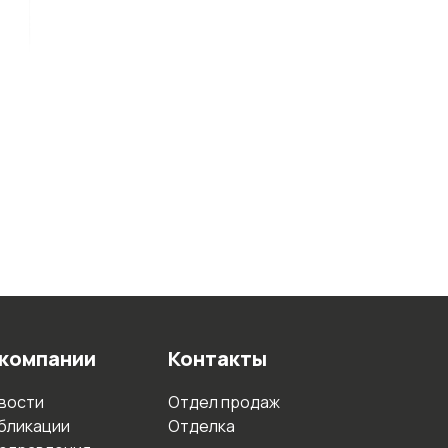
 компании
Контакты
вости
Отдел продаж
бликации
Отделка