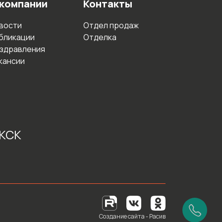
 компании
Контакты
вости
Отдел продаж
бликации
Отделка
здравления
кансии
 КСК
Создание сайта - Расив