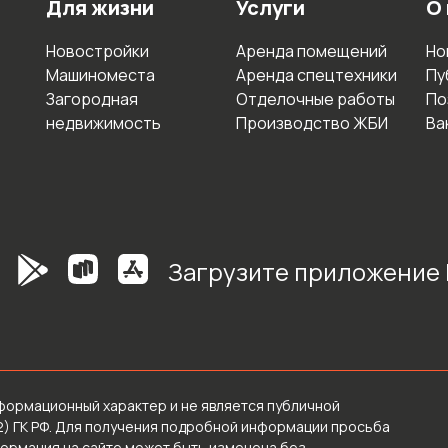
Для жизни
Услуги
О
Новостройки
Аренда помещений
Но
Машиноместа
Аренда спецтехники
Пу
Загородная
Отделочные работы
По
недвижимость
Производство ЖБИ
Ва
Загрузите приложение
формационный характер и не является публичной
2) ГК РФ. Для получения подробной информации просьба
формация на сайте может быть изменена без