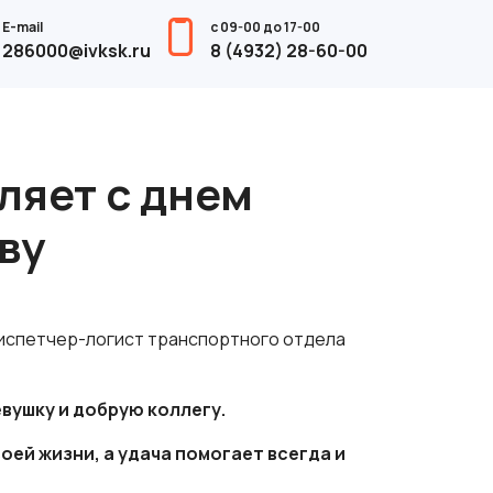
E-mail
с 09-00 до 17-00
286000@ivksk.ru
8 (4932) 28-60-00
ляет с днем
ву
диспетчер-логист транспортного отдела
вушку и добрую коллегу.
ей жизни, а удача помогает всегда и