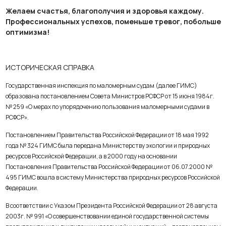
Желаем счастья, благополучия и здоровья каждому.
Профессиональных успехов, поменьше тревог, побольше
оптимизма!
ИСТОРИЧЕСКАЯ СПРАВКА
Государственная инспекция по маломерным судам (далее ГИМС)
образована постановлением Совета Министров РСФСР от 15 июня 1984г.
№ 259 «О мерах по упорядочению пользования маломерными судами в
РСФСР».
Постановлением Правительства Российской Федерации от 18 мая 1992
года № 324 ГИМС была передана Министерству экологии и природных
ресурсов Российской Федерации, а в 2000 году на основании
Постановления Правительства Российской Федерации от 06.07.2000 №
495 ГИМС вошла в систему Министерства природных ресурсов Российской
Федерации.
В соответствии с Указом Президента Российской Федерации от 28 августа
2003г. № 991 «О совершенствовании единой государственной системы