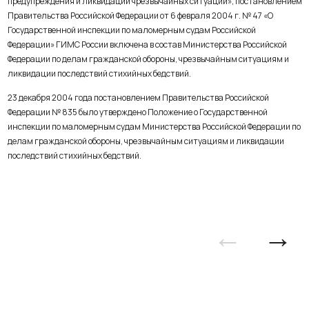
предупреждения и ликвидации чрезвычайных ситуаций», постановлением
Правительства Российской Федерации от 6 февраля 2004 г. № 47 «О
Государственной инспекции по маломерным судам Российской
Федерации» ГИМС России включена в состав Министерства Российской
Федерации по делам гражданской обороны, чрезвычайным ситуациям и
ликвидации последствий стихийных бедствий.
23 декабря 2004 года постановлением Правительства Российской
Федерации № 835 было утверждено Положение о Государственной
инспекции по маломерным судам Министерства Российской Федерации по
делам гражданской обороны, чрезвычайным ситуациям и ликвидации
последствий стихийных бедствий.
←
→