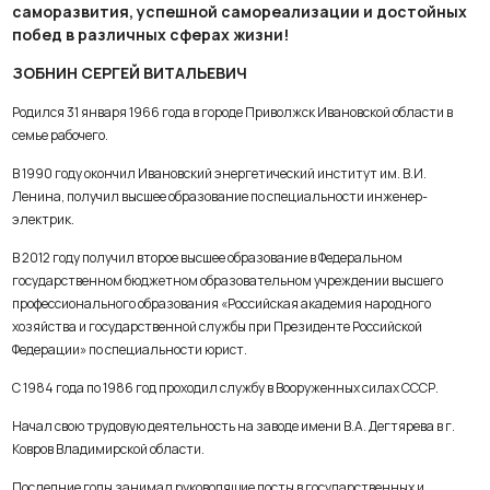
саморазвития, успешной самореализации и достойных
побед в различных сферах жизни!
ЗОБНИН СЕРГЕЙ ВИТАЛЬЕВИЧ
Родился 31 января 1966 года в городе Приволжск Ивановской области в
семье рабочего.
В 1990 году окончил Ивановский энергетический институт им. В.И.
Ленина, получил высшее образование по специальности инженер-
электрик.
В 2012 году получил второе высшее образование в Федеральном
государственном бюджетном образовательном учреждении высшего
профессионального образования «Российская академия народного
хозяйства и государственной службы при Президенте Российской
Федерации» по специальности юрист.
С 1984 года по 1986 год проходил службу в Вооруженных силах СССР.
Начал свою трудовую деятельность на заводе имени В.А. Дегтярева в г.
Ковров Владимирской области.
Последние годы занимал руководящие посты в государственных и