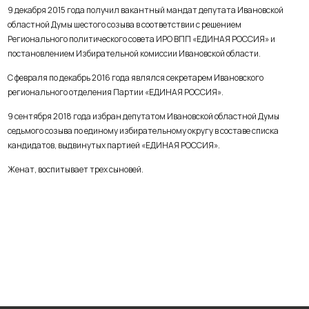
9 декабря 2015 года получил вакантный мандат депутата Ивановской
областной Думы шестого созыва в соответствии с решением
Регионального политического совета ИРО ВПП «ЕДИНАЯ РОССИЯ» и
постановлением Избирательной комиссии Ивановской области.
C февраля по декабрь 2016 года являлся секретарем Ивановского
регионального отделения Партии «ЕДИНАЯ РОССИЯ».
9 сентября 2018 года избран депутатом Ивановской областной Думы
седьмого созыва по единому избирательному округу в составе списка
кандидатов, выдвинутых партией «ЕДИНАЯ РОССИЯ».
Женат, воспитывает трех сыновей.