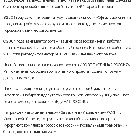
Трудовую деятельность начал в институте, подрабатывал медицинским
братом в городской клинической больнице №4 города Иванова.
В 2003 году закончил ординатуру по специальности «Офтальмология» и
продолжил работу микрохирургом в глазном отделении четвертой
городской клинической больницы.
С 2004 года занимается организацией здравоохранения, работал
главным врачом в санатории «Зеленый городок» Ивановского района, а с
2010 года руководит санаторием «Решма» Кинешемского района.
Член Регионального политического совета ИРО ВПП «ЕДИНАЯ РОССИЯ».
Региональный координатор партийного проекта «Единая страна –
доступная среда».
Являлся помощником депутата Государственной Думы Татьяны
Яковлевой. Избирался депутатом совета Лежневского муниципального
района, руководил фракцией «ЕДИНАЯ РОССИЯ».
Награжден нагрудным знаком «За заслуги» Управлением ФСКН по
Ивановской области, нагрудным знаком «Отличник санаторно-
курортного комплекса профсоюзов России», похвальными грамотами и
благодарственными письмами.