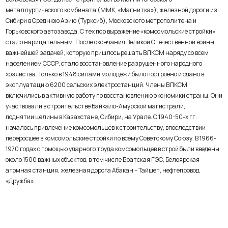
металлургического комбината (ММК, «Магнитка»), железной дороги из
Сибири в Среднюю Азию (Турксиб), Московского метрополитена и
Горьковского автозавода. С тех пор выражение «комсомольские стройки»
стало нарицательным. После окончания Великой Отечественной войны
важнейшей задачей, которую пришлось решать ВЛКСМ наряду со всем
населением СССР, стало восстановление разрушенного народного
хозяйства. Только в 1948 силами молодёжи было построено и сдано в
эксплуатацию 6200 сельских электростанций. Члены ВЛКСМ
включились в активную работу по восстановлению экономики страны. Они
участвовали в строительстве Байкало-Амурской магистрали,
поднятии целины в Казахстане, Сибири, на Урале. С 1940-50-х гг.
началось привлечение комсомольцев к строительству, впоследствии
переросшее в комсомольские стройки по всему Советскому Союзу. В 1966-
1970 годах с помощью ударного труда комсомольцев в строй были введены
около 1500 важных объектов, в том числе Братская ГЭС, Белоярская
атомная станция, железная дорога Абакан – Тайшет, нефтепровод
«Дружба».