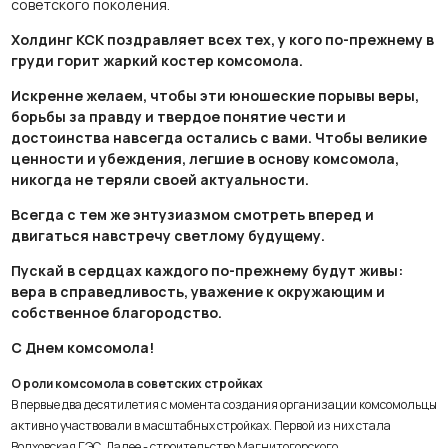
советского поколения.
Холдинг КСК поздравляет всех тех, у кого по-прежнему в
груди горит жаркий костер комсомола.
Искренне желаем, чтобы эти юношеские порывы веры,
борьбы за правду и твердое понятие чести и
достоинства навсегда остались с вами. Чтобы великие
ценности и убеждения, легшие в основу комсомола,
никогда не теряли своей актуальности.
Всегда с тем же энтузиазмом смотреть вперед и
двигаться навстречу светлому будущему.
Пускай в сердцах каждого по-прежнему будут живы:
вера в справедливость, уважение к окружающим и
собственное благородство.
С Днем комсомола!
О роли комсомола в советских стройках
В первые два десятилетия с момента создания организации комсомольцы
активно участвовали в масштабных стройках. Первой из них стала
Волховская ГЭС. Далее - строительство Магнитогорского