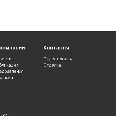
 компании
Контакты
вости
Отдел продаж
бликации
Отделка
здравления
кансии
 КСК