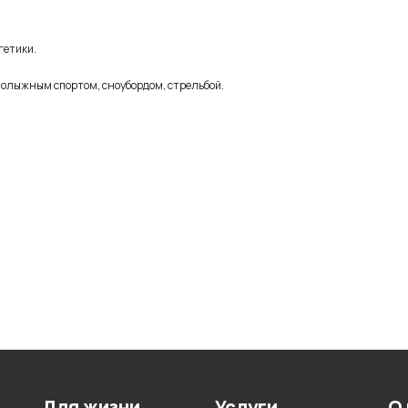
гетики.
рнолыжным спортом, сноубордом, стрельбой.
Для жизни
Услуги
О