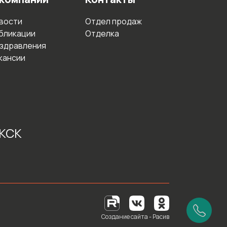
вости
Отдел продаж
бликации
Отделка
здравления
кансии
 КСК
Создание сайта - Расив