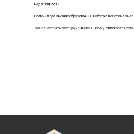
недвижимости.
Получил два высших образования. Работал в системе энер
Женат, воспитывает двух сыновей и дочку. Увлекается го