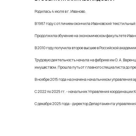
Родилась 4 июля в г. Иваново.
В 1987 году с отличием окончила Ивановский текстильн
Продолжила обучение на экономическом факультете Ивано
В 2010 году получила второе высшее в Российской акаде
Трудовую деятельность начала на фабрике им О. А. Варенц
имуществом. Прошла путь от главного специалиста до п
В ноябре 2015 года назначена начальником управления а
С 2022 по 2025 гг. - начальник Управления координации 
С декабря 2025 года - директор Департамента управлени