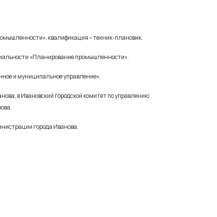
промышленности», квалификация – техник-плановик.
пециальности «Планирование промышленности».
енное и муниципальное управление».
ванова, в Ивановский городской комитет по управлению
ова.
министрации города Иванова.