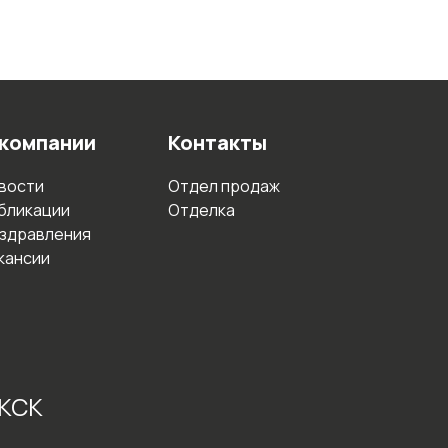
 компании
Контакты
вости
Отдел продаж
бликации
Отделка
здравления
кансии
 КСК