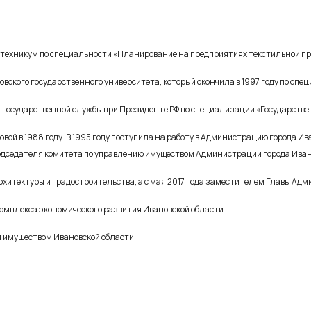
ый техникум по специальности «Планирование на предприятиях текстильной 
вского государственного университета, который окончила в 1997 году по с
мии государственной службы при Президенте РФ по специализации «Государств
овой в 1988 году. В 1995 году поступила на работу в Администрацию города И
редседателя комитета по управлению имуществом Администрации города Иван
рхитектуры и градостроительства, а с мая 2017 года заместителем Главы Ад
Комплекса экономического развития Ивановской области.
я имуществом Ивановской области.