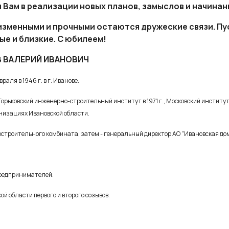
 Вам в реализации новых планов, замыслов и начинан
изменными и прочными остаются дружеские связи. Пус
ые и близкие. С юбилеем!
 ВАЛЕРИЙ ИВАНОВИЧ
раля в 1946 г. в г. Иванове.
орьковский инженерно-строительный институт в 1971 г., Московский институт
низациях Ивановской области.
мостроительного комбината, затем - генеральный директор АО "Ивановская д
предпринимателей.
 области первого и второго созывов.