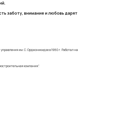
ий.
ть заботу, внимание и любовь дарят
 управления им. С. Орджоникидзе в 1980 г.
Работал на
омостроительная компания".