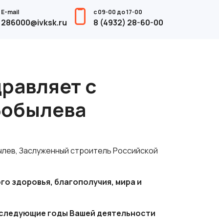
E-mail
с 09-00 до 17-00
286000@ivksk.ru
8 (4932) 28-60-00
равляет с
Бобылева
былев, Заслуженный строитель Российской
го здоровья, благополучия, мира и
оследующие годы Вашей деятельности