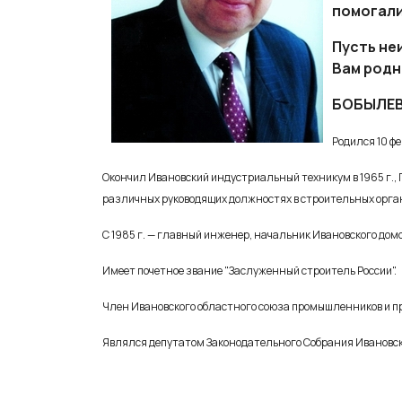
помогали
Пусть не
Вам родн
БОБЫЛЕВ
Родился 10 фев
Окончил Ивановский индустриальный техникум в 1965 г., Г
различных руководящих должностях в строительных орга
С 1985 г. — главный инженер, начальник Ивановского до
Имеет почетное звание "Заслуженный строитель России".
Член Ивановского областного союза промышленников и 
Являлся депутатом Законодательного Собрания Ивановской