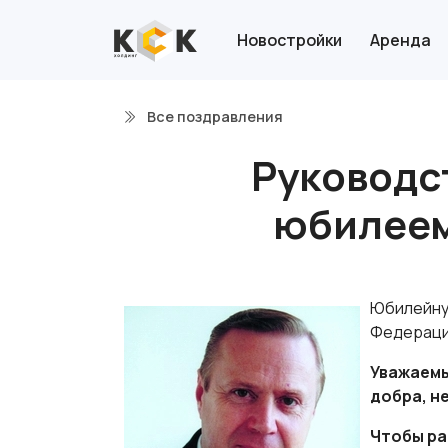
Новостройки
Аренда
Все поздравления
Руководс
юбилеем
Юбилейную
Федераци
Уважаемы
добра, н
Чтобы ра