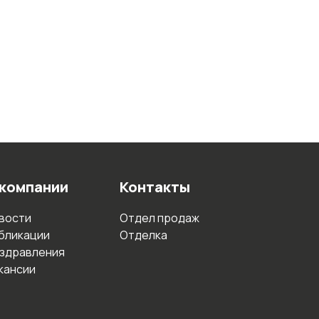
 компании
Контакты
вости
Отдел продаж
бликации
Отделка
здравления
кансии