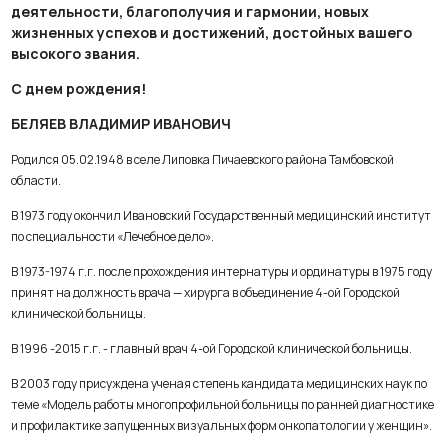
деятельности, благополучия и гармонии, новых
жизненных успехов и достижений, достойных вашего
высокого звания.
С днем рождения!
БЕЛЯЕВ ВЛАДИМИР ИВАНОВИЧ
Родился 05.02.1948 в селе Липовка Пичаевского района Тамбовской
области.
В 1973 году окончил Ивановский Государственный медицинский институт
по специальности «Лечебное дело».
В 1973-1974 г.г. после прохождения интернатуры и ординатуры в 1975 году
принят на должность врача — хирурга в объединение 4-ой Городской
клинической больницы.
В 1996 -2015 г.г. - главный врач 4-ой Городской клинической больницы.
В 2003 году присуждена ученая степень кандидата медицинских наук по
теме «Модель работы многопрофильной больницы по ранней диагностике
и профилактике запущенных визуальных форм онкопатологии у женщин».