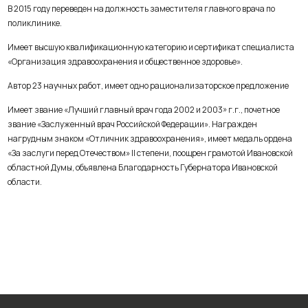
В 2015 году переведен на должность заместителя главного врача по
поликлинике.
Имеет высшую квалификационную категорию и сертификат специалиста
«Организация здравоохранения и общественное здоровье».
Автор 23 научных работ, имеет одно рационализаторское предложение
Имеет звание «Лучший главный врач года 2002 и 2003» г.г., почетное
звание «Заслуженный врач Российской Федерации». Награжден
нагрудным знаком «Отличник здравоохранения», имеет медаль ордена
«За заслуги перед Отечеством» II степени, поощрен грамотой Ивановской
областной Думы, объявлена Благодарность Губернатора Ивановской
области.