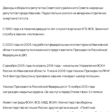
Дважды избирался депутатом Советского районного Совета народных
депутатов города Иваново.
Параллельно учился на вечернем отделении
энергоинститута.
С 1985 года и в течение двадцати лет служил в органах КГБ-ФСБ. Закончил
службу в звании «полковник».
С 2002 года по 2005 год работал федеральным инспектором в Ивановской
области аппарата полномочного представителя Президента Российской
Федерации в ЦФО.
С декабря 2005 года по апрель 2016 года – начальник Управления ФСКН
России по Ивановской области. 11 июня 2008 года Указом Президента РФ №
946 Виктору Бакулину присвоено звание «генерал-майор полиции».
Указом Президента Российской Федерации от 3 ноября 2012 года
награждён медалью ордена «За заслуги перед Отечеством» II степени.
Имеет награды ФСКН, ФСБ, МВД, ФСИН, Министерства обороны,
Министерства юстиции России, других организаций. «Почётный