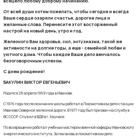
всецело любому доброму начинанию.
От всей души хотим пожелать, чтобы сегодня и всегда
Ваше сердце озаряли счастье, дорогие лица и
желанные слова. Перенесите этот восторженный
настрой на новый день, утро и год.
Железного Вам здоровья, сил, энтузиазма, такой же
активности на долгие годы, а еще - семейной любви и
уютного дома. Чтобы каждое Ваше дело венчалось
безоговорочным успехом.
С днем рождения!
БАКУЛИН ВИКТОР ЕВГЕНЬЕВИЧ
Родился 28 апреля 1959 года в Иванове.
С 1976 года после окончания школы работал в Локомотивном депо станции
Иваново Северной железной дороги. В 1977 году был призван на службу в
ВС СССР. Служил в ВДВ в г. Каунасе.
По возвращении работал учебным мастером военной кафедры Ивановского
энергетического института. Затем вновь в локомотивном депо.