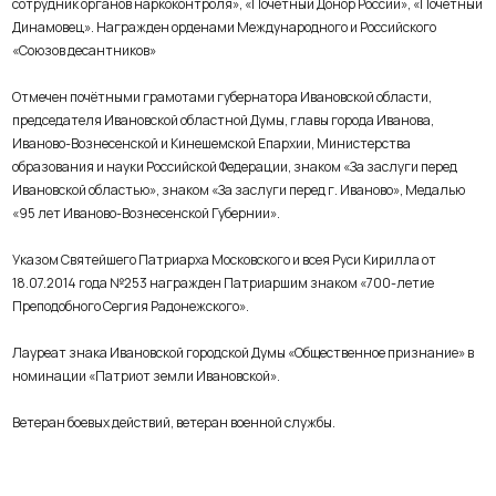
сотрудник органов наркоконтроля», «Почётный Донор России», «Почётный
Динамовец
». Награжден орденами Международного и Российского
«Союзов десантников»
Отмечен почётными грамотами губернатора Ивановской области,
председателя Ивановской областной Думы, главы города Иванова,
Иваново-Вознесен
ской и Кинешемской Епархии, Министерства
образования и науки Российской Федерации, знаком «За заслуги перед
Ивановской областью», знаком «За заслуги перед г. Иваново»,
Медалью
«95 лет Иваново-Вознесен
ской Губернии».
Указом Святейшего Патриарха Московского и всея Руси Кирилла от
18.07.2014 года №253 награжден Патриаршим знаком «700-летие
Преподобного Сергия Радонежского».
Лауреат знака Ивановской городской Думы «Общественное признание» в
номинации «Патриот земли Ивановской».
Ветеран боевых действий, ветеран военной службы
.