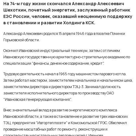
На 74-м году жизни скончался Александр Алексеевич
Шехоткин, почетный энергетик, заслуженный работник
ЕЭС России, человек, оказавший неоценимую поддержку
в становлении и развитии Холдинга КСК.
Александр Алексеевич родился 15 апреля 1946 года в поселке Починки
Горьковской области.
Окончил Ивановский индустриальный техникум, затем с отличием
Ивановскую государственную архитектурно-строительную академию по
специализации "финансы, денежное содержание, кредит".
Трудовую деятельность начал в 1965 году машинистом парового котла.
Затем работал мастером, заместителем начальника и начальником цеха,
заместителем директора и директором ТЭЦ-3. Занимал должность
заместителя исполнительного директора по производству ОАО
"Ивановская генерирующая компания".
Внес значительный вклад в развитие энергетического комплекса
Ивановской области, а также в становление и развитие трех ивановских
ТЭЦ, предприятия "Ивгортеплосети" и Комсомольской ГРЭС. Обеспечил
проведение масштабных работ по ремонту, реконструкции и
строительству магистральных тепловых сетей г.Иванова.