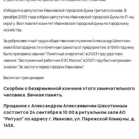
Избирался депутатом Ивановской городской Думы третьего созыва. В
декабре 2005 года избран депутатом Ивановской городской Думы по 17-му
округу. Возглавлял комитет Ивановской городской думы по городскому
хозяйству.
За добросовестный труд и общественное служение Александр Шехоткин
имел благодарности и почетные грамоты от предприятия, в 1999 году ему
было присвоено звание "Почетный энергетик", в 2003 году удостоен
звания "Заслуженный работник ЕЭС России", в 2007 году был награжден
знаком "За заслуги перед городом Ивановом".
Воспитал трех дочерей.
Скорбим о безвременной кончине этого замечательного
человека. Вечная память.
Прощание с Александром Алексеевичем Шехоткиным
состоится 24 сентября в 10:00 в ритуальном зале АО
"Ритуал" по адресу г. Иваново, ул. Парижской Коммуны, д.
145А.