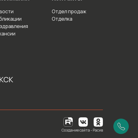
вости
Отдел продаж
бликации
Отделка
здравления
кансии
 КСК
Создание сайта - Расив