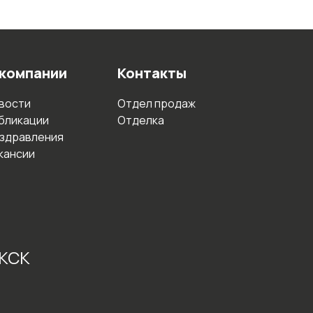
 компании
Контакты
вости
Отдел продаж
бликации
Отделка
здравления
кансии
 КСК