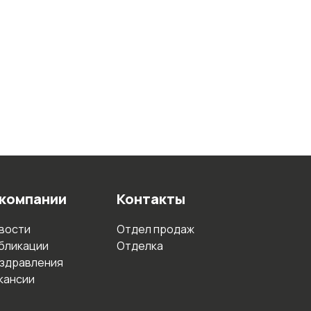
 компании
Контакты
вости
Отдел продаж
бликации
Отделка
здравления
кансии