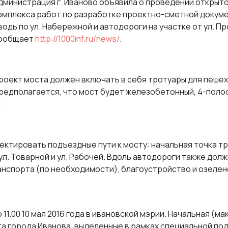
дминистрация г. Иваново объявила о проведении открыто
омплекса работ по разработке проектно-сметной докуме
водь по ул. Набережной и автодороги на участке от ул. Пр
ообщает
http://1000inf.ru/news/
.
роект моста должен включать в себя тротуары для пеше
редполагается, что мост будет железобетонный, 4-полосн
.
ктировать подъездные пути к мосту: начальная точка тр
 ул. Товарной и ул. Рабочей. Вдоль автодороги также до
нспорта (по необходимости), благоустройство и озеле
1.00 10 мая 2016 года в ивановской мэрии. Начальная (ма
ета города Иванова, выделенные в рамках специальной 