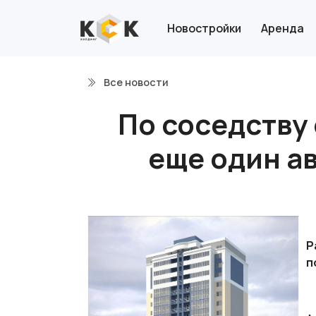
Новостройки
Аренда
Все новости
По соседству 
еще один а
Р
п