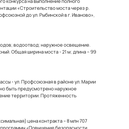
го конкурса на выполнение полного
нтации «Строительство моста через р.
офсоюзной до ул. Рыбинской в г. Иваново»,
ходов; водоотвод; наружное освещение.
ый. Общая ширина моста - 21 м; длина – 99
ассы - ул. Профсоюзная в районе ул. Марии
лжно быть предусмотрено наружное
нение территории. Протяженность
ксимальная) цена контракта – 8 млн 707
подпрограммы «Повышение безопасности