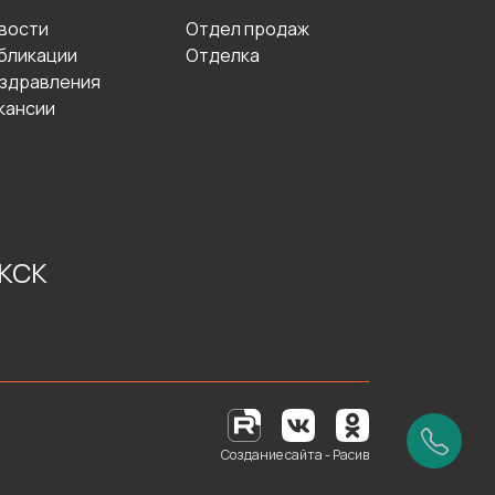
вости
Отдел продаж
бликации
Отделка
здравления
кансии
 КСК
Создание сайта - Расив