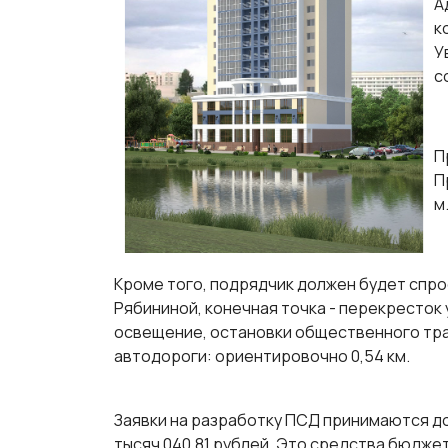
А
к
У
с
П
П
м
Кроме того, подрядчик должен будет спрое
Рябининой, конечная точка - перекресток
освещение, остановки общественного тра
автодороги: ориентировочно 0,54 км.
Заявки на разработку ПСД принимаются до 1
тысяч 040,81 рублей. Это средства бюдж