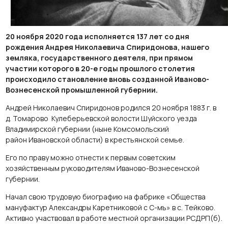
20 ноября 2020 года исполняется 137 лет со дня
рождения Андрея Николаевича Спиридонова, нашего
земляка, государственного деятеля, при прямом
участии которого в 20-е годы прошлого столетия
происходило становление вновь созданной Иваново-
Вознесенской промышленной губернии.
Андрей Николаевич Спиридонов родился 20 ноября 1883 г. в
д. Томарово Кулеберьевской волости Шуйского уезда
Владимирской губернии (ныне Комсомольский
район Ивановской области) в крестьянской семье.
Его по праву можно отнести к первым советским
хозяйственным руководителям Иваново-Вознесенской
губернии.
Начал свою трудовую биографию на фабрике «Общества
мануфактур Александры Каретниковой с С-мъ» в с. Тейково.
Активно участвовал в работе местной организации РСДРП(б).