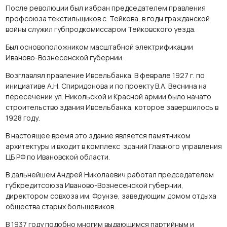
После революции был избран председателем правления
профсоюза текстильщиков с. Тейкова, в годы гражданской
войны служил губпродкомиссаром Тейковского уезда.
Был основоположником масштабной электрификации
Иваново-Вознесенской губернии.
Возглавлял правление Ивсельбанка. В феврале 1927 г. по
инициативе А.Н. Спиридонова и по проекту В.А. Веснина на
пересечении ул. Никольской и Красной армии было начато
строительство здания Ивсельбанка, которое завершилось в
1928 году.
В настоящее время это здание является памятником
архитектуры и входит в комплекс зданий Главного управления
ЦБ РФ по Ивановской области.
В дальнейшем Андрей Николаевич работал председателем
губкредитсоюза Иваново-Вознесенской губернии,
директором совхоза им. Фрунзе, заведующим домом отдыха
общества старых большевиков.
В 1937 году подобно многим выдающимся партийным и