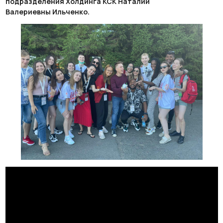
подразделения Холдинга КСК Наталии
Валериевны Ильченко.