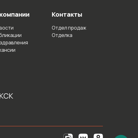
 компании
Контакты
вости
Отдел продаж
бликации
Отделка
здравления
кансии
 КСК